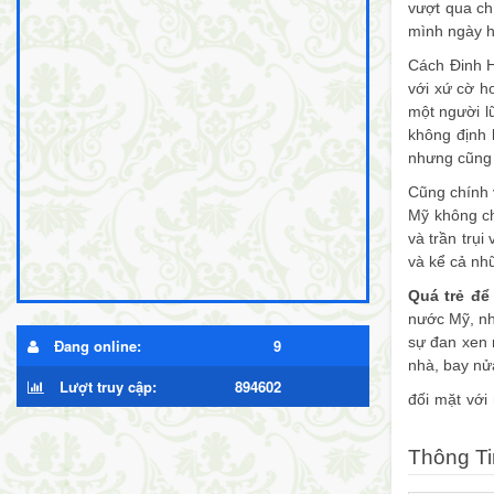
vượt qua ch
mình ngày 
Cách Đinh H
với xứ cờ h
một người l
không định 
nhưng cũng h
Cũng chính 
Mỹ không ch
và trần trụ
và kể cả nh
Quá trẻ để
nước Mỹ, nh
sự đan xen 
Đang online:
9
nhà, bay nử
Lượt truy cập:
894602
đối mặt với
người trẻ tu
Thông Ti
Xem review
Nhận định