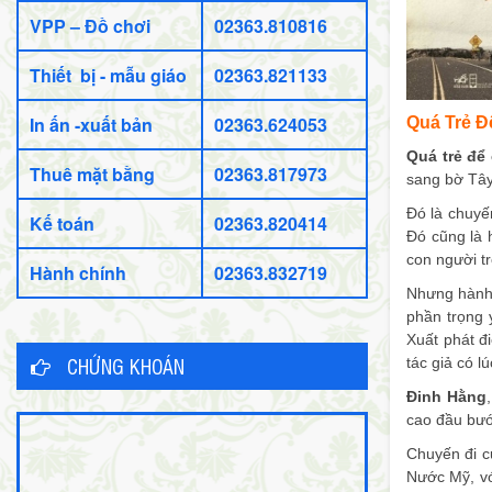
VPP – Đồ chơi
02363.810816
Thiết bị - mẫu giáo
02363.821133
In ấn -xuất bản
02363.624053
Quá Trẻ Đ
Quá trẻ để
Thuê mặt bằng
02363.817973
sang bờ Tây.
Đó là chuyế
Kế toán
02363.820414
Đó cũng là 
con người t
Hành chính
02363.832719
Nhưng hành 
phần trọng 
Xuất phát đ
CHỨNG KHOÁN
tác giả có l
Đinh Hằng
cao đầu bướ
Chuyến đi c
Nước Mỹ, vớ