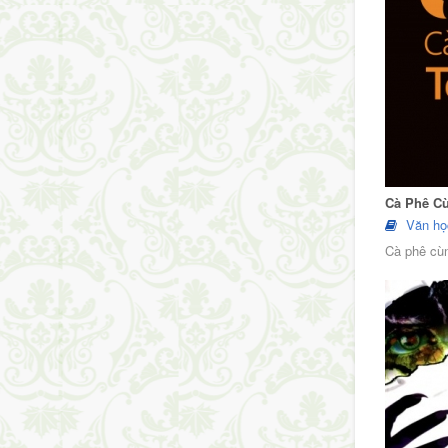
Cà Phê C
Văn họ
Cà phê cùn