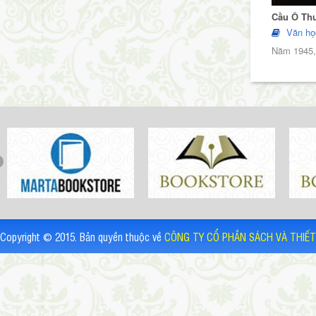
Cầu Ô Th
Văn họ
Năm 1945, 
Copyright © 2015. Bản quyền thuộc về
CÔNG TY CỔ PHẦN SÁCH VÀ THIẾT