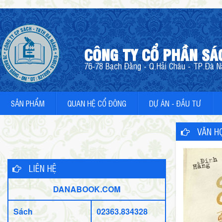
CÔNG TY CỔ PHẦN SÁ
76-78 Bạch Đằng - Q.Hải Châu - TP.Đà Nẵ
SẢN PHẨM
QUAN HỆ CỔ ĐÔNG
DỰ ÁN - ĐẦU TƯ
VĂN HỌ
LIÊN HỆ
DANABOOK.COM
Sách
02363.834328