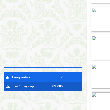
Đang online:
7
Lượt truy cập:
898005