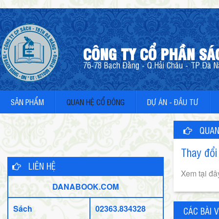
CÔNG TY CỔ PHẦN SÁ
76-78 Bạch Đằng - Q.Hải Châu - TP.Đà Nẵ
SẢN PHẨM
QUAN HỆ CỔ ĐÔNG
DỰ ÁN - ĐẦU TƯ
QUAN
Thay đổi
LIÊN HỆ
Xem tại đâ
DANABOOK.COM
Sách
02363.834328
CÁC BÀI V