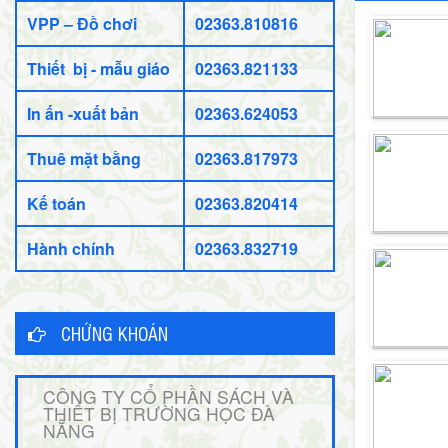
VPP – Đồ chơi
02363.810816
Thiết bị - mẫu giáo
02363.821133
In ấn -xuất bản
02363.624053
Thuê mặt bằng
02363.817973
Kế toán
02363.820414
Hành chính
02363.832719
CHỨNG KHOÁN
CÔNG TY CỔ PHẦN SÁCH VÀ
THIẾT BỊ TRƯỜNG HỌC ĐÀ
NẴNG