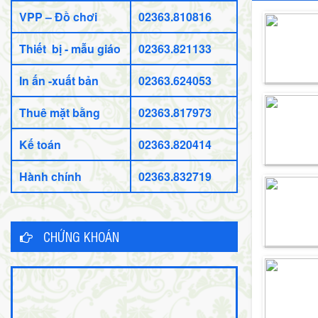
VPP – Đồ chơi
02363.810816
Thiết bị - mẫu giáo
02363.821133
In ấn -xuất bản
02363.624053
Thuê mặt bằng
02363.817973
Kế toán
02363.820414
Hành chính
02363.832719
CHỨNG KHOÁN