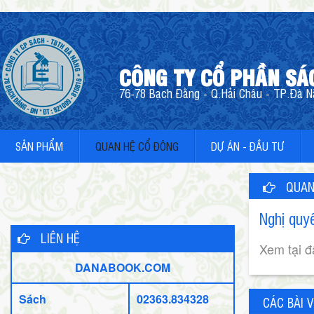
CÔNG TY CỔ PHẦN SÁ
76-78 Bạch Đằng - Q.Hải Châu - TP.Đà Nẵ
SẢN PHẨM
QUAN HỆ CỔ ĐÔNG
DỰ ÁN - ĐẦU TƯ
QUAN
Nghị quy
LIÊN HỆ
Xem tại đ
DANABOOK.COM
Sách
02363.834328
CÁC BÀI V