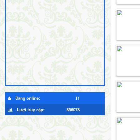
Đang online:
11
Lượt truy cập:
896078