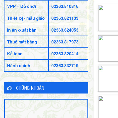
VPP – Đồ chơi
02363.810816
Thiết bị - mẫu giáo
02363.821133
In ấn -xuất bản
02363.624053
Thuê mặt bằng
02363.817973
Kế toán
02363.820414
Hành chính
02363.832719
CHỨNG KHOÁN