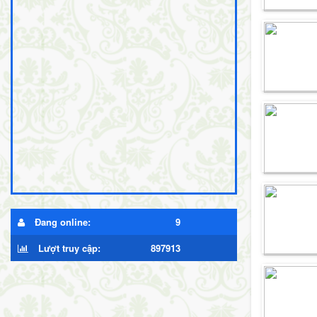
Đang online:
9
Lượt truy cập:
897913