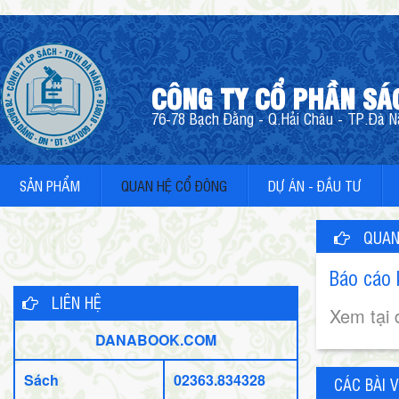
CÔNG TY CỔ PHẦN SÁ
76-78 Bạch Đằng - Q.Hải Châu - TP.Đà Nẵ
SẢN PHẨM
QUAN HỆ CỔ ĐÔNG
DỰ ÁN - ĐẦU TƯ
QUAN
Báo cáo 
LIÊN HỆ
Xem tại 
DANABOOK.COM
Sách
02363.834328
CÁC BÀI V