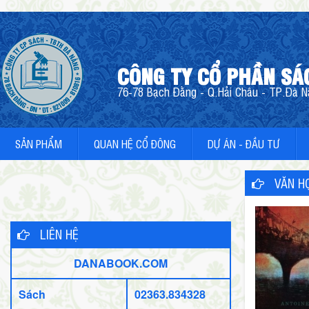
CÔNG TY CỔ PHẦN SÁ
76-78 Bạch Đằng - Q.Hải Châu - TP.Đà Nẵ
SẢN PHẨM
QUAN HỆ CỔ ĐÔNG
DỰ ÁN - ĐẦU TƯ
VĂN HỌ
LIÊN HỆ
DANABOOK.COM
Sách
02363.834328