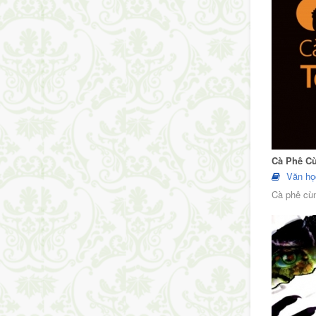
Cà Phê C
Văn họ
Cà phê cùn