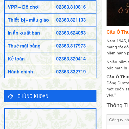
VPP – Đồ chơi
02363.810816
Thiết bị - mẫu giáo
02363.821133
In ấn -xuất bản
02363.624053
Cầu Ô Th
Năm 1945, P
Thuê mặt bằng
02363.817973
mang tột độ
niềm hạnh p
Kế toán
02363.820414
Nhiều năm s
bức màn bí 
Hành chính
02363.832719
Cầu Ô Thư
Đông Dương,
một cuốn sá
CHỨNG KHOÁN
yêu."
Thông Ti
Công ty ph