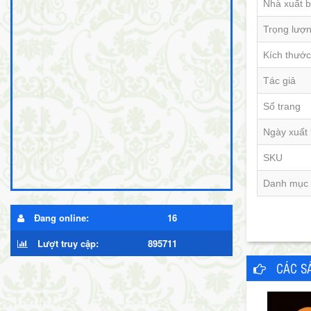
Nhà xuất 
Trọng lượ
Kích thước
Tác giả
Số trang
Ngày xuất
SKU
Danh mục
Đang online:
16
Lượt truy cập:
895711
CÁC S